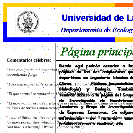
Comentarios célebres:
“Este es el fin de la humanidad (12.000 años antes de Cristo)” Grito de los sa
encendiendo fuego.
“Los recursos petrolíferos se agotarán en 10 años” (USGA, 1920)
“El gas natural se agotará en 1993” (The Limits of Growth, 1972)
“El máximo número de turistas que es capaz de soportar Canarias es de 6 mill
millones de turistas anualmente).
“...our children will live longer and be healthier, they will get more foot, bett
far more possiblities, whithout the global environment being destroyed.
And that is a beautiful World.”
(Lomborg 2001)